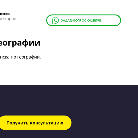
г.
Саранск
Сменить город
ЗАДАТЬ ВОПРОС О ЦЕН
А) по географии
телями Саранска по географии.
Получить консультацию