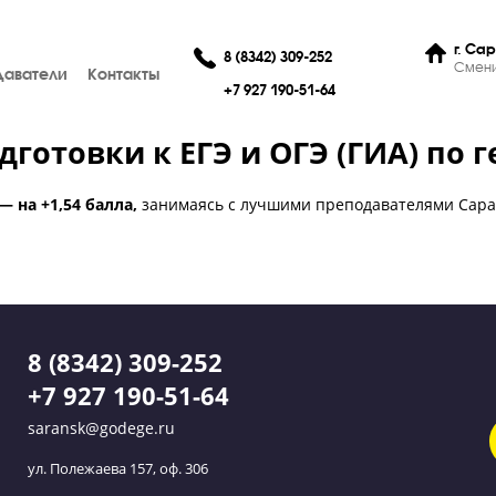
8 (8342) 309-252
Преподаватели
Контакты
+7 927 190-51-64
 подготовки к ЕГЭ и ОГЭ (ГИ
 а
ОГЭ — на +1,54 балла,
занимаясь с лучшими преподава
ий!
8 (8342) 309-252
+7 927 190-51-64
saransk@godege.ru